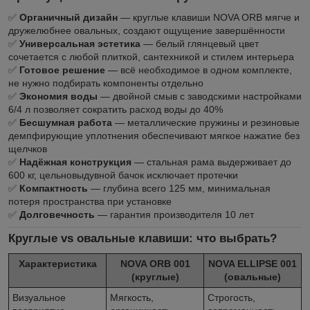
✅
Органичный дизайн
— круглые клавиши NOVA ORB мягче и
дружелюбнее овальных, создают ощущение завершённости
✅
Универсальная эстетика
— белый глянцевый цвет
сочетается с любой плиткой, сантехникой и стилем интерьера
✅
Готовое решение
— всё необходимое в одном комплекте,
не нужно подбирать компоненты отдельно
✅
Экономия воды
— двойной смыв с заводскими настройками
6/4 л позволяет сократить расход воды до 40%
✅
Бесшумная работа
— металлические пружины и резиновые
демпфирующие уплотнения обеспечивают мягкое нажатие без
щелчков
✅
Надёжная конструкция
— стальная рама выдерживает до
600 кг, цельновыдувной бачок исключает протечки
✅
Компактность
— глубина всего 125 мм, минимальная
потеря пространства при установке
✅
Долговечность
— гарантия производителя 10 лет
Круглые vs овальные клавиши: что выбрать?
Характеристика
NOVA ORB 001
NOVA ELLIPSE 001
(круглые)
(овальные)
Визуальное
Мягкость,
Строгость,