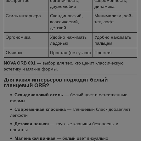
восприятие
органичность,
современность,
дружелюбие
динамика
Стиль интерьера
Скандинавский,
Минимализм, хай-
классический,
тек, лофт
детский
Эргономика
Удобно нажимать
Удобно нажимать
ладонью
пальцем
Очистка
Простая (нет углов)
Простая
NOVA ORB 001
— выбор для тех, кто ценит классическую
эстетику и мягкие формы.
Для каких интерьеров подходит белый
глянцевый ORB?
Скандинавский стиль
— белый цвет и естественные
формы
Современная классика
— глянцевый блеск добавляет
лёгкости
Детская ванная
— круглые клавиши безопасны и
понятны
Маленькая ванная
— белый цвет визуально