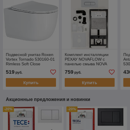
Подвесной унитаз Roxen
Комплект инсталляции
Под
Vortex Tornado 530160-01
РЕХАУ NOVAFLOW с
Ant
Rimless Soft Close
панелью смыва NOVA
530
ELLIPSE 001, белый,
Clo
519
759
43
руб.
руб.
глянцевый
Купить
Купить
Акционные предложения и новинки
-20%
-20%