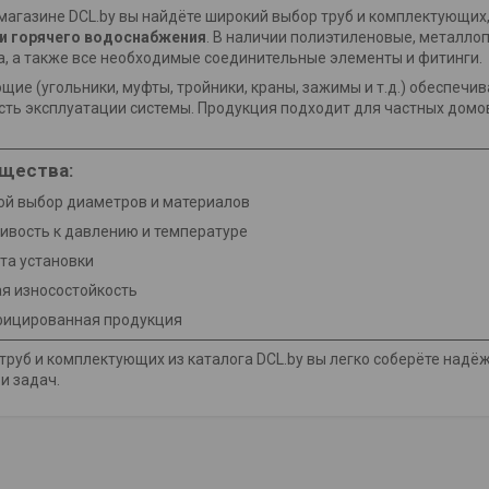
магазине DCL.by вы найдёте широкий выбор труб и комплектующих
и горячего водоснабжения
. В наличии полиэтиленовые, металло
а, а также все необходимые соединительные элементы и фитинги.
ие (угольники, муфты, тройники, краны, зажимы и т.д.) обеспечи
сть эксплуатации системы. Продукция подходит для частных домо
щества:
й выбор диаметров и материалов
ивость к давлению и температуре
та установки
я износостойкость
фицированная продукция
руб и комплектующих из каталога DCL.by вы легко соберёте надё
и задач.