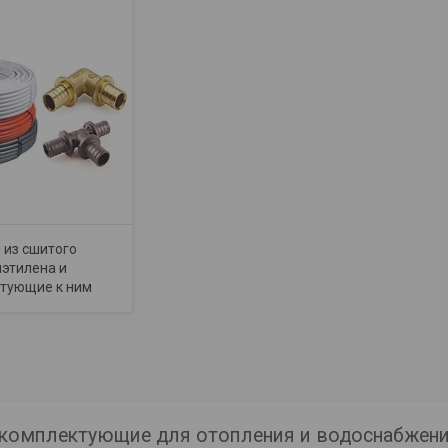
 из сшитого
этилена и
тующие к ним
 комплектующие для отопления и водоснабжен