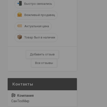
Быстро связались
Вежливый продавец
Актуальная цена
Товар был в наличии
Добавить отзыв
Все отзывы
СанТехМир