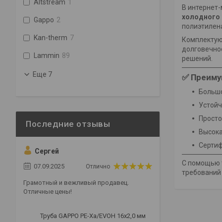
Altstream
1
В интернет-
холодного 
Gappo
2
полиэтилен
Kan-therm
7
Комплектующ
долговечно
Lammin
89
решений.
Еще 7
✅ Преиму
Большо
Устойч
Просто
Высока
Серти
Сергей
С помощью т
07.09.2025
Отлично
требований 
Грамотный и вежливый продавец.
Отличные цены!
Труба GAPPO PE-Xa/EVOH 16x2,0 мм