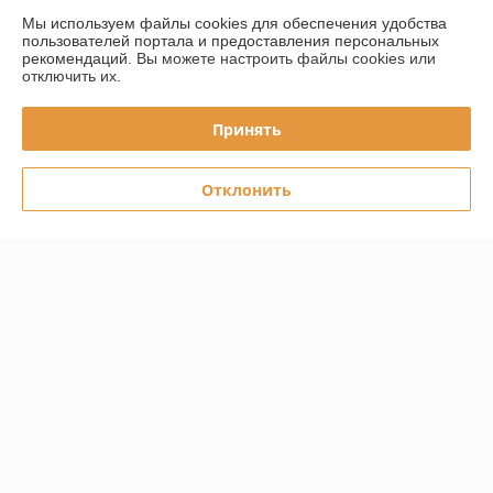
О нас
Мы используем файлы cookies для обеспечения удобства
пользователей портала и предоставления персональных
рекомендаций.
Вы можете настроить файлы cookies или
Контакты
отключить их.
Доставка и оплата
Принять
График работы
Отклонить
Полная версия сайта
Политика обработки cookies
Сайт создан на платформе Deal.by
Информация для покупателя
Юридическое лицо:
ООО "ДЕЛЬТАКЛИМАТ"
220125, г.Минск, ул.Городецкая, д.44, пом.155А
Регистрационный номер ЕГР: 193664777