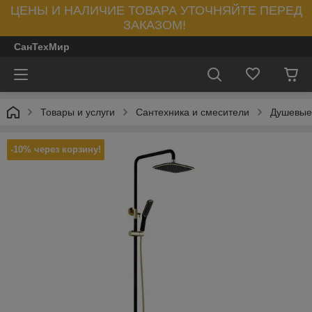
ЦЕНЫ И НАЛИЧИЕ ТОВАРА УТОЧНЯЙТЕ ПЕРЕД
ЗАКАЗОМ!
СанТехМир
Товары и услуги
Сантехника и смесители
Душевые
-10% через корзину!