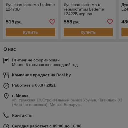
Душевая система Ledeme
Душевая система с
Ду
L2473B
термостатом Ledeme
L2
L2422B черная
515
558
48
руб.
руб.
Купить
Купить
О нас
Рейтинг не сформирован
Менее 5 отзывов за последний год
Компания продает на
Deal.by
Работает с 06.07.2021
г. Минск
ул. Уручская 19,Строительный рынок Уручье, Павильон 93
(Нижняя парковка), Минск, Беларусь
Контакты
Сегодня работает с 09:00 до 16:00