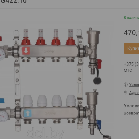
G422.10
В налич
470,
Купи
+375 (3
МТС
Усло
Адре
возвра