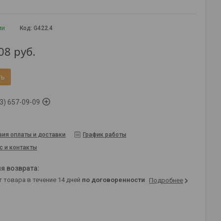
ии
Код:
G422.4
08
руб.
ть
3) 657-09-09
вия оплаты и доставки
График работы
с и контакты
т товара в течение 14 дней
по договоренности
Подробнее