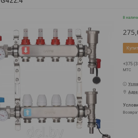
G422.4
В налич
275,
Купи
+375 (3
МТС
Усло
Адре
возвра