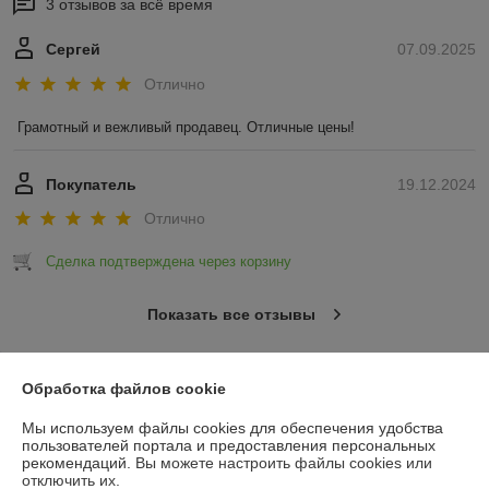
3 отзывов за всё время
Сергей
07.09.2025
Отлично
Грамотный и вежливый продавец. Отличные цены!
Покупатель
19.12.2024
Отлично
Сделка подтверждена через корзину
Показать все отзывы
Обработка файлов cookie
О нас
Мы используем файлы cookies для обеспечения удобства
Контакты
пользователей портала и предоставления персональных
рекомендаций.
Вы можете настроить файлы cookies или
отключить их.