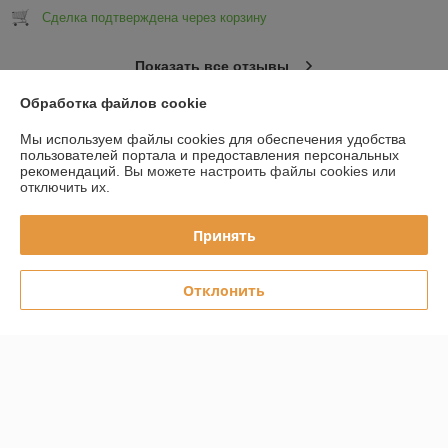
Сделка подтверждена через корзину
Показать все отзывы
Обработка файлов cookie
О нас
Мы используем файлы cookies для обеспечения удобства
пользователей портала и предоставления персональных
рекомендаций.
Вы можете настроить файлы cookies или
Контакты
отключить их.
Доставка и оплата
Принять
График работы
Отклонить
Полная версия сайта
Политика обработки cookies
Сайт создан на платформе Deal.by