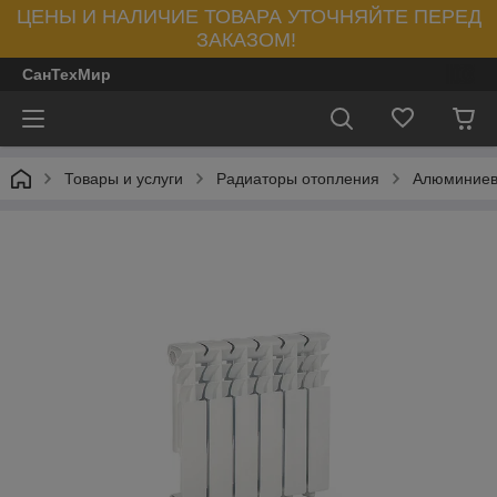
ЦЕНЫ И НАЛИЧИЕ ТОВАРА УТОЧНЯЙТЕ ПЕРЕД
ЗАКАЗОМ!
СанТехМир
Товары и услуги
Радиаторы отопления
Алюминиев