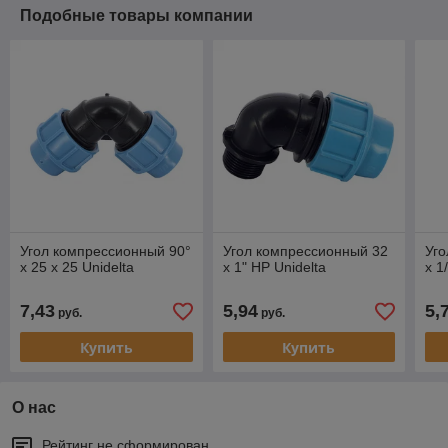
Подобные товары компании
Угол компрессионный 90°
Угол компрессионный 32
Уго
х 25 х 25 Unidelta
х 1" НР Unidelta
х 1
7,43
5,94
5,
руб.
руб.
Купить
Купить
О нас
Рейтинг не сформирован