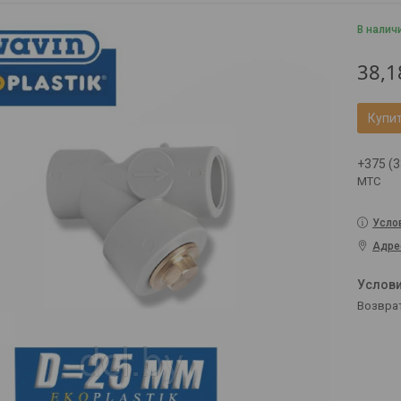
В налич
38,1
Купи
+375 (3
МТС
Усло
Адре
возвра