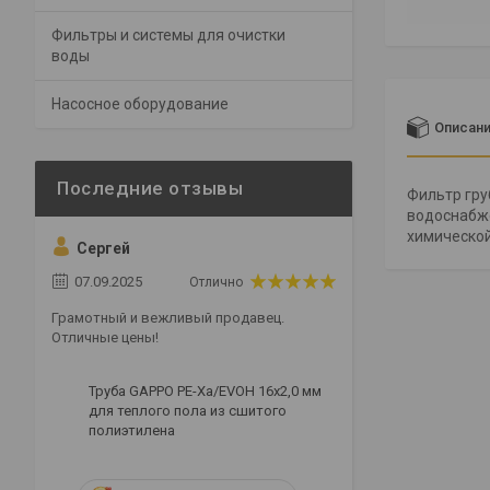
Фильтры и системы для очистки
воды
Насосное оборудование
Описан
Фильтр гру
водоснабже
химическо
Сергей
07.09.2025
Отлично
Грамотный и вежливый продавец.
Отличные цены!
Труба GAPPO PE-Xa/EVOH 16x2,0 мм
для теплого пола из сшитого
полиэтилена