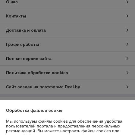
О нас
Контакты
Доставка и оплата
График работы
Полная версия сайта
Политика обработки cookies
Сайт создан на платформе Deal.by
Информация для покупателя
Обработка файлов cookie
Юридическое лицо:
ООО "ДЕЛЬТАКЛИМАТ"
220125, г.Минск, ул.Городецкая, д.44, пом.155А
Мы используем файлы cookies для обеспечения удобства
пользователей портала и предоставления персональных
Регистрационный номер ЕГР: 193664777
рекомендаций.
Вы можете настроить файлы cookies или