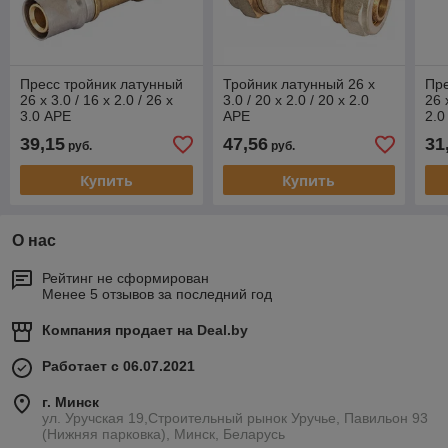
Пресс тройник латунный
Тройник латунный 26 х
Пре
26 х 3.0 / 16 х 2.0 / 26 х
3.0 / 20 х 2.0 / 20 х 2.0
26 
3.0 APE
APE
2.0
39,15
47,56
31
руб.
руб.
Купить
Купить
О нас
Рейтинг не сформирован
Менее 5 отзывов за последний год
Компания продает на
Deal.by
Работает с 06.07.2021
г. Минск
ул. Уручская 19,Строительный рынок Уручье, Павильон 93
(Нижняя парковка), Минск, Беларусь