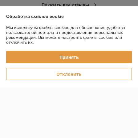
Показать все отзывы
Обработка файлов cookie
О нас
Мы используем файлы cookies для обеспечения удобства
пользователей портала и предоставления персональных
рекомендаций.
Вы можете настроить файлы cookies или
Контакты
отключить их.
Доставка и оплата
Принять
График работы
Отклонить
Полная версия сайта
Политика обработки cookies
Сайт создан на платформе Deal.by
Информация для покупателя